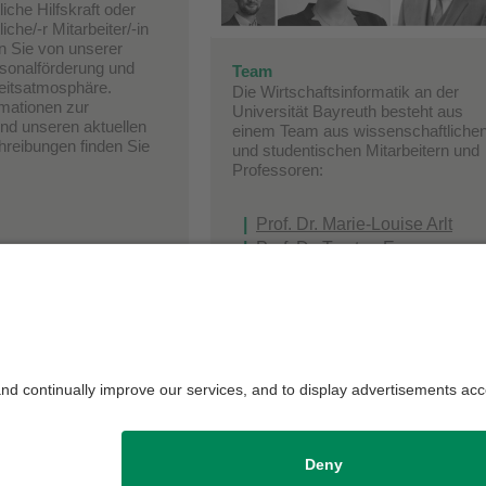
iche Hilfskraft oder
iche/-r Mitarbeiter/-in
en Sie von unserer
rsonalförderung und
Team
beitsatmosphäre.
Die Wirtschaftsinformatik an der
rmationen zur
Universität Bayreuth besteht aus
d unseren aktuellen
einem Team aus wissenschaftliche
hreibungen finden Sie
und studentischen Mitarbeitern und
Professoren:
Prof. Dr. Marie-Louise Arlt
Prof. Dr. Torsten Eymann
Prof. Dr. Agnes Koschmider
Prof. Dr. Niklas Kühl
Prof. Dr. Anna Maria Oberländ
Prof. Dr. Maximilian Röglinger
Prof. Dr. Jens Strüker