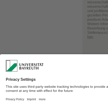
wissenschaftl
wissenschaftl
und profitier
gezielten Pe
positiven Ar
Weitere Info
Bewerbung un
Stellenaussc
hier
.