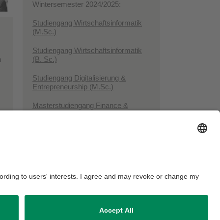
Wintersemester 2024/2025:
Studiengang Wirtschaftsinformatik
(M.Sc.)
Studiengang Wirtschaftsinformatik
n
(B. Sc.)
Studiengang Digitalisierung &
Entrepreneurship (M.Sc.)
Masterstudiengang Finance &
Information Management
in enger
Zusammenarbeit mit der
Technische
Universität München
(TU München)
er
Lehre
Übersicht aller Lehrveranstaltungen