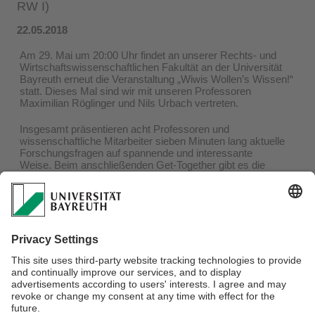
RW I)
22.05.2018
Am 29. Mai um 20:00 Uhr findet an unserer Rechts- und
Wirtschaftswissenschaftlichen Fakultät an der Universität
Bayreuth erneut die Veranstaltung „Wiwis Wollen’s Wissen!“
statt. Dieses Mal sind wir mit unseren Professoren
Maximilian Röglinger und Nils Urbach vertreten.
Insgesamt präsentieren acht Professoren und
wissenschaftliche Mitarbeiter sieben Minuten lang aktuelle
Forschungsfragen auf spannende und interessante
Weise. Beim anschließenden Get-Together gibt es die
Möglichkeit, in entspannter Atmosphäre mit den
Vortragenden ins Gespräch zu kommen.
Genauere Informationen findet ihr auf der Facebook-
Homepage der RW-Fakultät
(
https://www.facebook.com/events/372067723302425/
).
Ansprechpartner:
Prof. Dr. Maximilian Röglinger