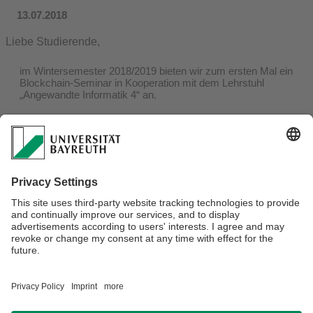
13.07.2018
Liebe Studierende,
im Wintersemester 2018/2019 bieten wir zum ersten Mal ein
Blockchain-Seminar in Kooperation mit dem Lehrstuhl
„Angewandte Informatik 4“ an.
Die Seminarplätze sind auf 20 Personen begrenzt. Zur
Kursanmeldung senden Sie bitte bis zum 15. August 2018
eine E-Mail an
andre.schweizer@uni-bayreuth.de
. Nennen
Sie in der Email Ihr Hauptstudienfach, Ihr aktuelles
Studiensemester, Ihre Matrikelnummer sowie Ihre
Vertiefungsrichtungen und hängen Sie bitte einen aktuellen
Lebenslauf an.
Weitere Informationen finden Sie
hier
.
Ansprechpartner:
André Schweizer
PDF öffnen/downloaden