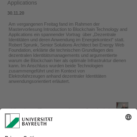
Applications
30.11.20
Am vergangenen Freitag fand im Rahmen der
Mastervorlesung Introduction to Blockchain Technology and
Applications ein spannender Vortrag über „Dezentrale
Identitäten und deren Anwendung im Energiekontext“ statt.
Robert Sprunk, Senior Solutions Architect bei Energy Web
Foundation, erklärte die technischen Grundlagen des
dezentralen Identitätsmanagements und argumentierte
warum die Blockchain hier als optimale Infrastruktur dienen
kann. Im Anschluss wurden beide Technologien
zusammengeführt und im Kontext von
Elektrofahrzeugen anhand dezentraler Identitäten
anwendungsorientiert erläutert.