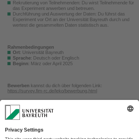
Rekrutierung von Teilnehmenden: Du wirst Teilnehmende für
das Experiment anwerben und betreuen.
Durchführung und Auswertung der Daten: Du führst das
Experiment vor Ort an der Universität Bayreuth durch und
wertest die gesammelten Daten statistisch aus.
Rahmenbedingungen
Ort
: Universität Bayreuth
Sprache
: Deutsch oder Englisch
Beginn
: März oder April 2025
Bewerben
kannst du dich über folgenden Link:
https://survey.fim-
rc.de/leko/bewerbung.html
Bei Fragen kannst du sehr gerne auf uns zukommen
(
berit.helmus@uni-bayreuth.de
). Leite die Ausschreibung
auch gerne an interessierte Kommilitonen weiter.